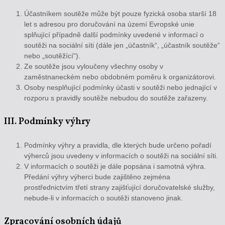
Účastníkem soutěže může být pouze fyzická osoba starší 18
let s adresou pro doručování na území Evropské unie
splňující případně další podmínky uvedené v informací o
soutěži na sociální síti (dále jen „účastník“, „účastník soutěže“
nebo „soutěžící“).
Ze soutěže jsou vyloučeny všechny osoby v
zaměstnaneckém nebo obdobném poměru k organizátorovi.
Osoby nesplňující podmínky účasti v soutěži nebo jednající v
rozporu s pravidly soutěže nebudou do soutěže zařazeny.
III. Podmínky výhry
Podmínky výhry a pravidla, dle kterých bude určeno pořadí
výherců jsou uvedeny v informacích o soutěži na sociální síti.
V informacích o soutěži je dále popsána i samotná výhra.
Předání výhry výherci bude zajištěno zejména
prostřednictvím třetí strany zajišťující doručovatelské služby,
nebude-li v informacích o soutěži stanoveno jinak.
Zpracování osobních údajů