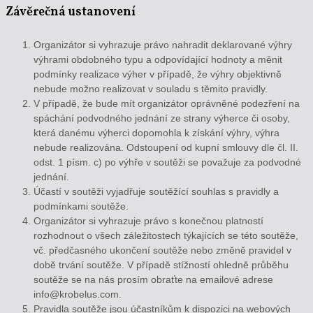
Závěrečná ustanovení
Organizátor si vyhrazuje právo nahradit deklarované výhry
výhrami obdobného typu a odpovídající hodnoty a měnit
podmínky realizace výher v případě, že výhry objektivně
nebude možno realizovat v souladu s těmito pravidly.
V případě, že bude mít organizátor oprávněné podezření na
spáchání podvodného jednání ze strany výherce či osoby,
která danému výherci dopomohla k získání výhry, výhra
nebude realizována. Odstoupení od kupní smlouvy dle čl. II.
odst. 1 písm. c) po výhře v soutěži se považuje za podvodné
jednání.
Účastí v soutěži vyjadřuje soutěžící souhlas s pravidly a
podmínkami soutěže.
Organizátor si vyhrazuje právo s konečnou platností
rozhodnout o všech záležitostech týkajících se této soutěže,
vč. předčasného ukončení soutěže nebo změně pravidel v
době trvání soutěže. V případě stížností ohledně průběhu
soutěže se na nás prosím obraťte na emailové adrese
info@krobelus.com.
Pravidla soutěže jsou účastníkům k dispozici na webových