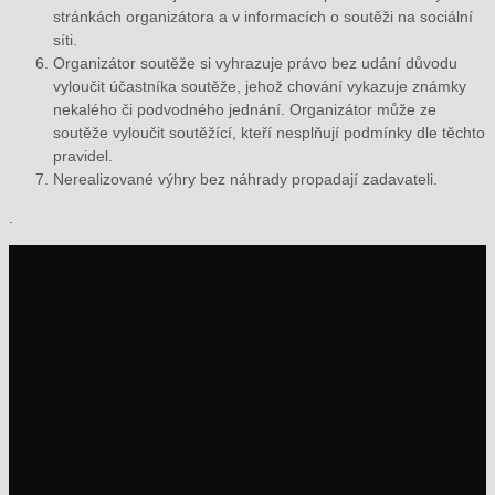
stránkách organizátora a v informacích o soutěži na sociální
síti.
Organizátor soutěže si vyhrazuje právo bez udání důvodu
vyloučit účastníka soutěže, jehož chování vykazuje známky
nekalého či podvodného jednání. Organizátor může ze
soutěže vyloučit soutěžící, kteří nesplňují podmínky dle těchto
pravidel.
Nerealizované výhry bez náhrady propadají zadavateli.
.