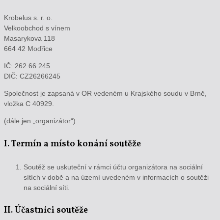
Krobelus s. r. o.
Velkoobchod s vínem
Masarykova 118
664 42 Modřice
IČ: 262 66 245
DIČ: CZ26266245
Společnost je zapsaná v OR vedeném u Krajského soudu v Brně,
vložka C 40929.
(dále jen „organizátor“).
I. Termín a místo konání soutěže
Soutěž se uskuteční v rámci účtu organizátora na sociální
sítích v době a na území uvedeném v informacích o soutěži
na sociální síti.
II. Účastníci soutěže