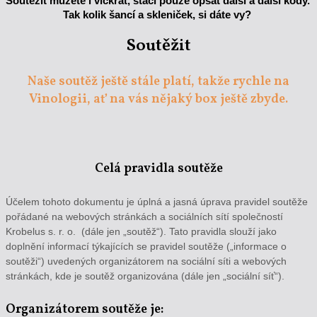
Soutěžit můžete i víckrát, stačí pouze opsat další a další kódy. 
Tak kolik šancí a skleniček, si dáte vy? 
Soutěžit
Naše soutěž ještě stále platí, takže rychle na
Vinologii, ať na vás nějaký box ještě zbyde.
Celá pravidla soutěže
Účelem tohoto dokumentu je úplná a jasná úprava pravidel soutěže
pořádané na webových stránkách a sociálních sítí společností
Krobelus s. r. o. (dále jen „soutěž“). Tato pravidla slouží jako
doplnění informací týkajících se pravidel soutěže („informace o
soutěži“) uvedených organizátorem na sociální síti a webových
stránkách, kde je soutěž organizována (dále jen „sociální síť“).
Organizátorem soutěže je: