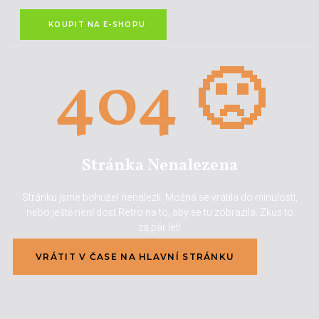
KOUPIT NA E-SHOPU
404 🙁
Stránka Nenalezena
Stránku jsme bohužel nenalezli. Možná se vrátila do minulosti,
nebo ještě není dost Retro na to, aby se tu zobrazila. Zkus to
za pár let!
VRÁTIT V ČASE NA HLAVNÍ STRÁNKU